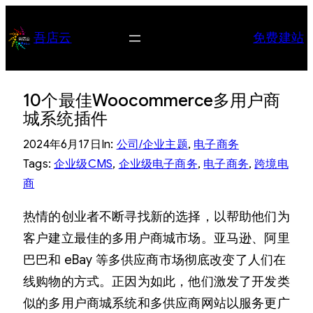
跳
至
吾店云
免费建站
内
容
10个最佳Woocommerce多用户商
城系统插件
2024年6月17日
In:
公司/企业主题
, 
电子商务
Tags:
企业级CMS
, 
企业级电子商务
, 
电子商务
, 
跨境电
商
热情的创业者不断寻找新的选择，以帮助他们为
客户建立最佳的多用户商城市场。亚马逊、阿里
巴巴和 eBay 等多供应商市场彻底改变了人们在
线购物的方式。正因为如此，他们激发了开发类
似的多用户商城系统和多供应商网站以服务更广