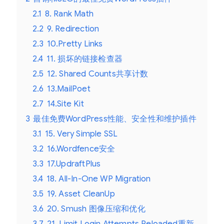
2.1
8. Rank Math
2.2
9. Redirection
2.3
10.Pretty Links
2.4
11. 损坏的链接检查器
2.5
12. Shared Counts共享计数
2.6
13.MailPoet
2.7
14.Site Kit
3
最佳免费WordPress性能、安全性和维护插件
3.1
15. Very Simple SSL
3.2
16.Wordfence安全
3.3
17.UpdraftPlus
3.4
18. All-In-One WP Migration
3.5
19. Asset CleanUp
3.6
20. Smush 图像压缩和优化
3.7
21. Limit Login Attempts Reloaded重新