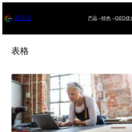
跳
至
吾店云
产品
特色
GEO优
内
容
表格