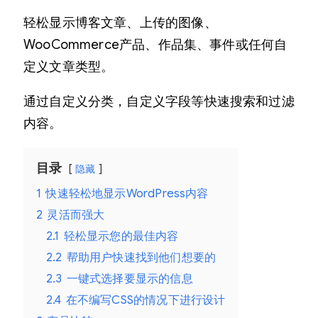
I
轻松显示博客文章、上传的图像、
E
WooCommerce产品、作品集、事件或任何自
W
定义文章类型。
S
P
通过自定义分类，自定义字段等快速搜索和过滤
R
内容。
O
专
目录
隐藏
业
1
快速轻松地显示WordPress内容
内
2
灵活而强大
容
2.1
轻松显示您的最佳内容
视
2.2
帮助用户快速找到他们想要的
图
2.3
一键式选择要显示的信息
数
2.4
在不编写CSS的情况下进行设计