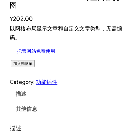
图
¥
202.00
以网格布局显示文章和自定义文章类型，无需编
码。
托管网站免费使用
C
加入购物车
O
Category:
功能插件
N
T
描述
E
其他信息
N
T
描述
V