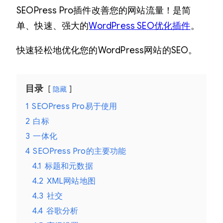
P
SEOPress Pro插件改善您的网站流量！是简
r
单、快速、强大的
WordPress SEO优化插件
。
o
W
快速轻松地优化您的WordPress网站的SEO。
o
r
目录
隐藏
d
1
SEOPress Pro易于使用
P
2
白标
r
3
一体化
e
4
SEOPress Pro的主要功能
s
4.1
标题和元数据
s
4.2
XML网站地图
S
4.3
社交
E
4.4
谷歌分析
O