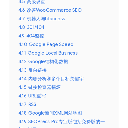
4.5
高级设置
优
4.6
改善WooCommerce SEO
化
4.7
机器人与htaccess
专
4.8
301/404
业
4.9
404监控
版
4.10
Google Page Speed
数
4.11
Google Local Business
量
4.12
Google结构化数据
4.13
反向链接
4.14
内容分析和多个目标关键字
4.15
链接检查器损坏
4.16
URL重写
4.17
RSS
4.18
Google新闻XML网站地图
4.19
SEOPress Pro专业版包括免费版的一