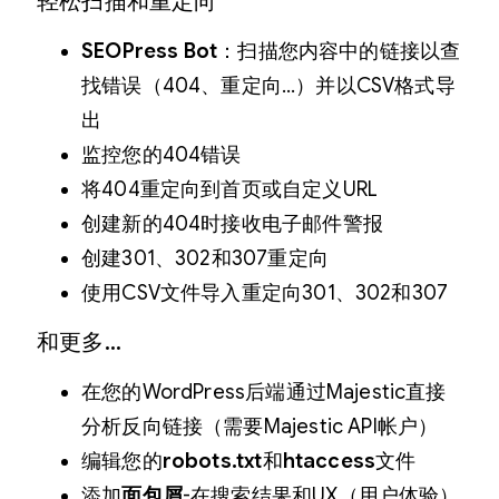
轻松扫描和重定向
SEOPress Bot
：扫描您内容中的链接以查
找错误（404、重定向…）并以CSV格式导
出
监控您的404错误
将404重定向到首页或自定义URL
创建新的404时接收电子邮件警报
创建301、302和307重定向
使用CSV文件导入重定向301、302和307
和更多…
在您的WordPress后端通过Majestic直接
分析反向链接（需要Majestic API帐户）
编辑您的
robots.txt
和
htaccess
文件
添加
面包屑
-在搜索结果和UX（用户体验）