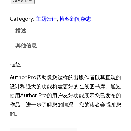
S
加入购物车
t
Category:
主题设计
, 
博客新闻杂志
u
d
描述
i
其他信息
o
P
描述
r
e
Author Pro帮助像您这样的出版作者以其直观的
s
设计和强大的功能构建更好的在线图书库。通过
s
使用Author Pro的用户友好功能展示您已发布的
A
作品，进一步了解您的情况。您的读者会感谢您
u
的。
t
h