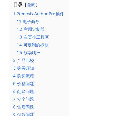
目录
o
隐藏
r
1
Genesis Author Pro插件
P
1.1
电子商务
r
1.2
主题定制器
1.3
主页小工具区
o
1.4
可定制的标题
G
1.5
移动响应
e
2
产品比较
n
3
购买须知
e
4
购买流程
s
5
价格问题
i
6
翻译问题
s
7
安全问题
W
8
售后问题
o
9
付款问题