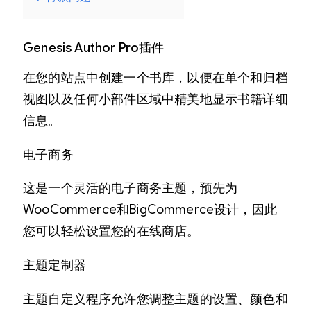
r
d
P
Genesis Author Pro插件
r
在您的站点中创建一个书库，以便在单个和归档
e
视图以及任何小部件区域中精美地显示书籍详细
s
信息。
s
电子商务
主
题
这是一个灵活的电子商务主题，预先为
v
WooCommerce和BigCommerce设计，因此
1
您可以轻松设置您的在线商店。
.
3
主题定制器
数
主题自定义程序允许您调整主题的设置、颜色和
量