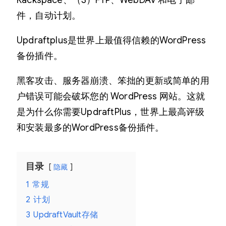
W
件，自动计划。
o
r
Updraftplus是世界上最值得信赖的WordPress
d
备份插件。
P
黑客攻击、服务器崩溃、笨拙的更新或简单的用
r
户错误可能会破坏您的 WordPress 网站。这就
e
是为什么你需要UpdraftPlus，世界上最高评级
s
和安装最多的WordPress备份插件。
s
插
件
目录
隐藏
–
1
常规
备
2
计划
份
3
UpdraftVault存储