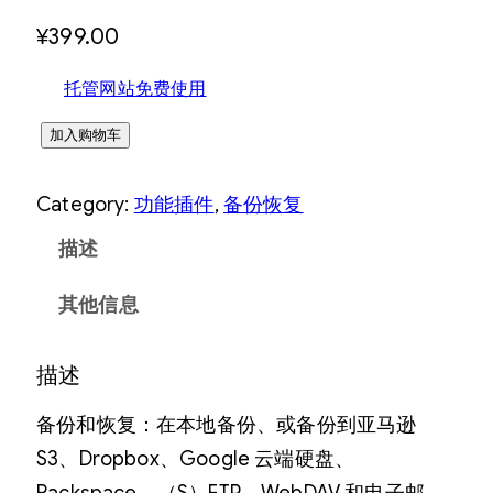
¥
399.00
托管网站免费使用
U
加入购物车
p
Category:
功能插件
, 
备份恢复
d
r
描述
a
其他信息
f
t
描述
p
l
备份和恢复：在本地备份、或备份到亚马逊
u
S3、Dropbox、Google 云端硬盘、
s
Rackspace、（S）FTP、WebDAV 和电子邮