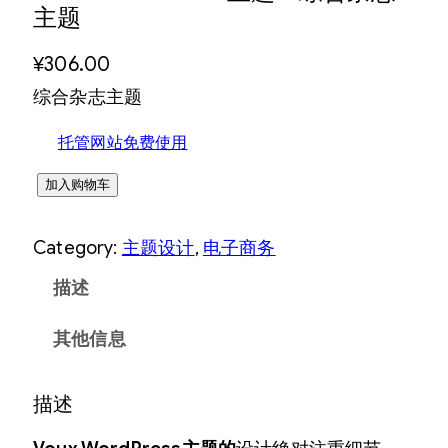
主题
¥
306.00
综合杂志主题
托管网站免费使用
V
加入购物车
O
Category:
主题设计
, 
电子商务
U
X
描述
W
其他信息
o
r
描述
d
P