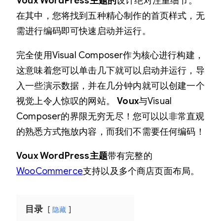
Voux WordPress主题的
设计绝对注重细节。
r
在其中，您将找到五种精心制作的首页样式，无
e
需进行编码即可快速启动并运行。
s
s
完全使用Visual Composer作为核心进行构建，
主
这意味着您可以单击几下就可以启动并运行，导
题
入一些演示数据，并在几分钟内就可以创建一个
–
视觉上令人惊叹的网站。
Voux
与Visual
综
Composer的界限无穷无尽！您可以以非常直观
合
的熟悉方式拖放内容，而我们不需要任何编码！
杂
Voux WordPress主题
带有完整的
志
WooCommerce
支持以及多个商店页面布局。
主
题
数
目录
隐藏