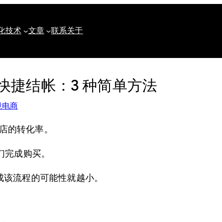
化
技术
文章
联系
关于
城快捷结帐：3 种简单方法
境电商
商店的转化率。
们完成购买。
成该流程的可能性就越小。