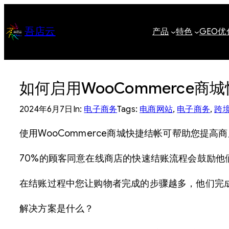
跳
至
吾店云
产品
特色
GEO优
内
容
如何启用WooCommerce商
2024年6月7日
In:
电子商务
Tags:
电商网站
, 
电子商务
, 
跨
使用WooCommerce商城快捷结帐可帮助您提高
70%的顾客同意在线商店的快速结账流程会鼓励他
在结账过程中您让购物者完成的步骤越多，他们完
解决方案是什么？