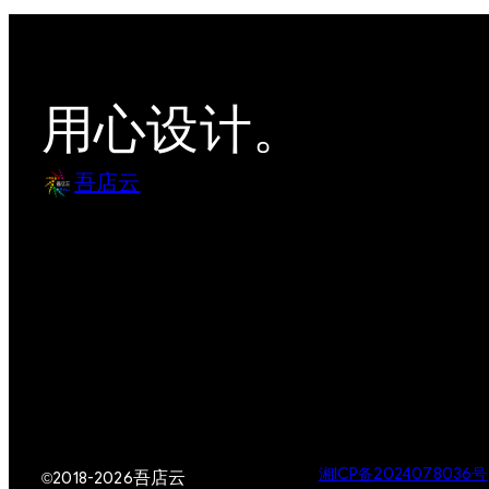
页
用心设计。
吾店云
湘ICP备2024078036号
吾店云
©2018-2026