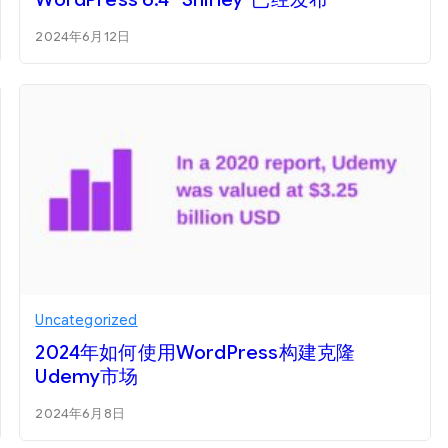
2024年6月12日
Uncategorized
2024年如何使用WordPress构建克隆
Udemy市场
2024年6月8日