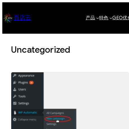
跳
至
吾店云
产品
特色
GEO优
内
容
Uncategorized