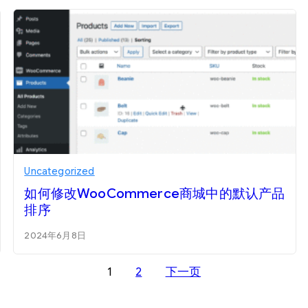
Uncategorized
如何修改WooCommerce商城中的默认产品
排序
2024年6月8日
1
2
下一页