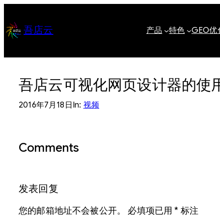
跳
至
吾店云
产品
特色
GEO优
内
容
吾店云可视化网页设计器的使
2016年7月18日
In:
视频
Comments
发表回复
您的邮箱地址不会被公开。
必填项已用
*
标注