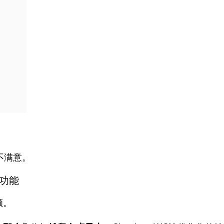
帐
页
面
优
化
定
制
数
量
不满意。
心功能
额。