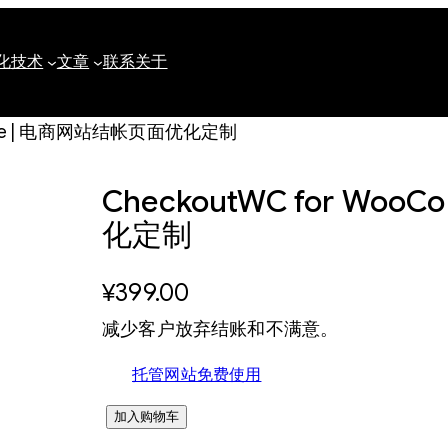
化
技术
文章
联系
关于
merce | 电商网站结帐页面优化定制
CheckoutWC for Wo
化定制
¥
399.00
减少客户放弃结账和不满意。
托管网站免费使用
C
加入购物车