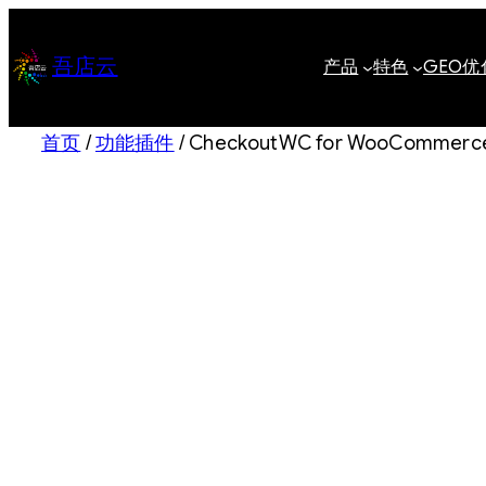
跳
至
吾店云
产品
特色
GEO优
内
容
首页
/
功能插件
/ CheckoutWC for WooCom