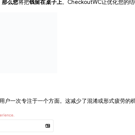
，
那么您
将把
钱留在桌子上
。CheckoutWC让优化您
骤，让用户一次专注于一个方面。这减少了混淆或形式疲劳