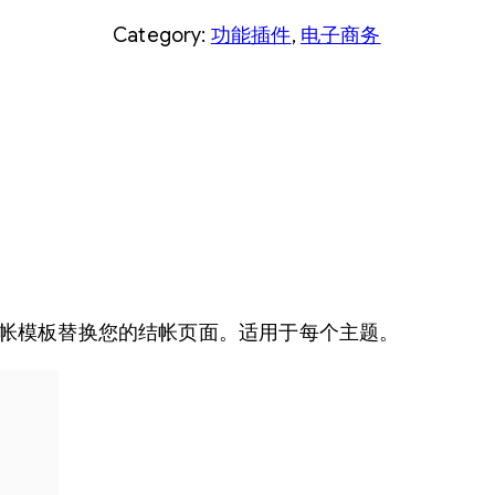
h
Category:
功能插件
, 
电子商务
e
c
k
o
u
t
W
C
f
化的结帐模板替换您的结帐页面。适用于每个主题。
o
r
W
o
o