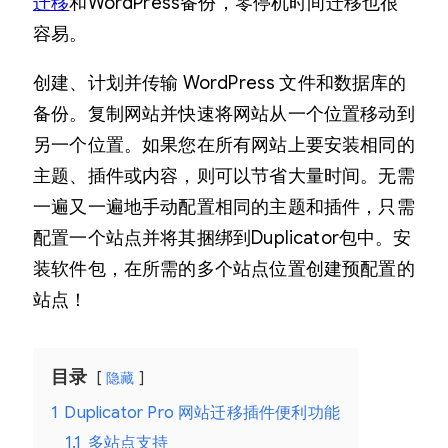
r
迁移
和WordPress备份，零停机时间迁移也很
d
容易。
P
创建、计划并传输 WordPress 文件和数据库的
r
备份。复制网站并快速将网站从一个位置移动到
e
另一个位置。如果您在所有网站上要安装相同的
s
主题、插件或内容，则可以节省大量时间。无需
s
一遍又一遍地手动配置相同的主题和插件，只需
插
配置一个站点并将其捆绑到Duplicator包中。安
件
装软件包，在所需的多个站点位置创建预配置的
–
站点！
简
单
快
目录
隐藏
速
1
Duplicator Pro 网站迁移插件便利功能
全
1.1
多站点支持