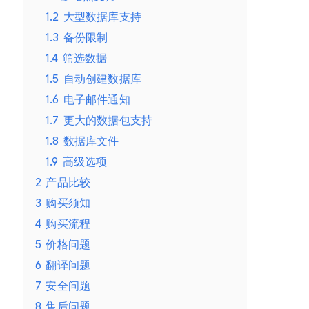
功
1.2
大型数据库支持
能
1.3
备份限制
的
1.4
筛选数据
网
1.5
自动创建数据库
站
1.6
电子邮件通知
迁
1.7
更大的数据包支持
移
1.8
数据库文件
复
1.9
高级选项
2
产品比较
制
3
购买须知
克
4
购买流程
隆
5
价格问题
工
6
翻译问题
具
7
安全问题
数
8
售后问题