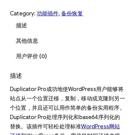
u
Category:
功能插件
, 
备份恢复
p
l
描述
i
其他信息
c
a
用户评价 (0)
t
o
描述
r
P
Duplicator Pro成功地使WordPress用户能够将
r
站点从一个位置迁移，复制，移动或克隆到另一
o
个位置，并且还可以用作简单的备份实用程序。
W
Duplicator Pro处理序列化和base64序列化的
o
替换。该插件可轻松处理标准
WordPress网站