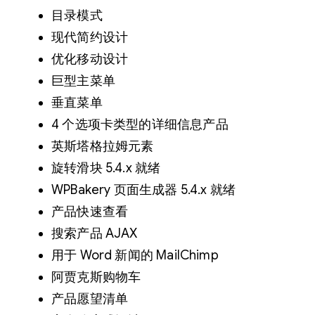
E
目录模式
有
现代简约设计
机
优化移动设计
和
巨型主菜单
食
垂直菜单
品
4 个选项卡类型的详细信息产品
电
英斯塔格拉姆元素
商
旋转滑块 5.4.x 就绪
网
WPBakery 页面生成器 5.4.x 就绪
站
产品快速查看
主
搜索产品 AJAX
题
用于 Word 新闻的 MailChimp
数
阿贾克斯购物车
量
产品愿望清单