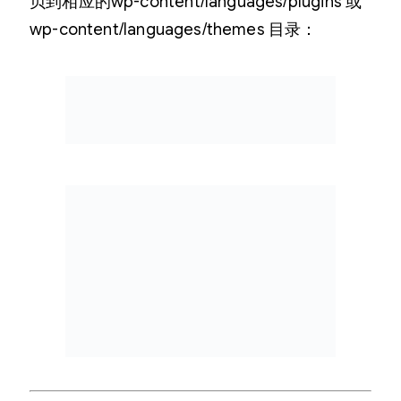
贝到相应的wp-content/languages/plugins 或
wp-content/languages/themes 目录：