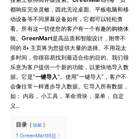
搜索上获得高评级搜索。
GreenMart
的每一页
F
都响应完全灵敏，因此无论桌面、平板电脑和移
O
动设备等不同屏幕设备如何，它都可以轻松查
O
看。所有这一切使您的客户有一个有趣的购物体
D
验。
GreenMart
是高品质和智能设计，附带不
W
同的 8+ 主页将为您提供大量的选择。不用花太
O
多时间，你很容易找到最适合你的目的。我们很
O
乐意为客户提供一个新的功能，以更快地导入数
C
据。它是”
一键导入
“。使用”一键导入”，客户不
O
会像往常一样逐步导入数据。它导入所有数据，
M
如： 内容， 小工具， 革命滑块， 菜单， 自定
M
义…
E
目录
R
隐藏
C
1
GreenMart特征：