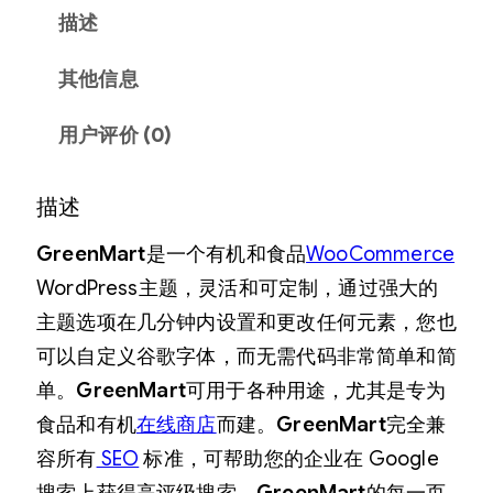
E
描述
N
其他信息
M
A
用户评价 (0)
R
T
描述
–
O
GreenMart
是一个有机和食品
WooCommerce
R
WordPress主题，灵活和可定制，通过强大的
G
主题选项在几分钟内设置和更改任何元素，您也
A
可以自定义谷歌字体，而无需代码非常简单和简
N
单。
GreenMart
可用于各种用途，尤其是专为
I
食品和有机
在线商店
而建。
GreenMart
完全兼
C
容所有
SEO
标准，可帮助您的企业在 Google
&