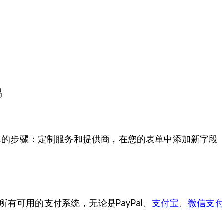
d
P
r
e
s
s
易
按
小
时
安排了简单的步骤：定制服务和提供商，在您的表单中添加新
预
约
插
件
数
所有可用的支付系统，无论是PayPal、
支付宝
、
微信支
量