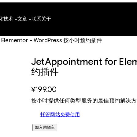
化
技术
文章
联系
关于
for Elementor – WordPress 按小时预约插件
JetAppointment for E
约插件
¥
199.00
按小时提供任何类型服务的最佳预约解决方
托管网站免费使用
J
加入购物车