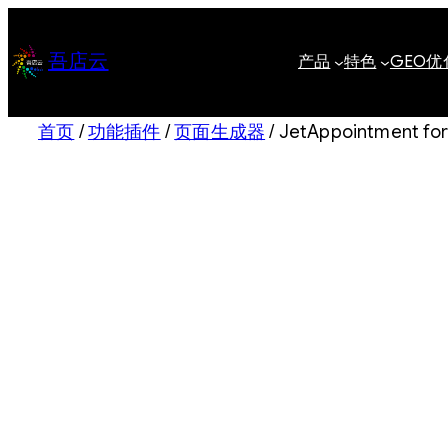
跳
至
吾店云
产品
特色
GEO优
内
容
首页
/
功能插件
/
页面生成器
/ JetAppointment 