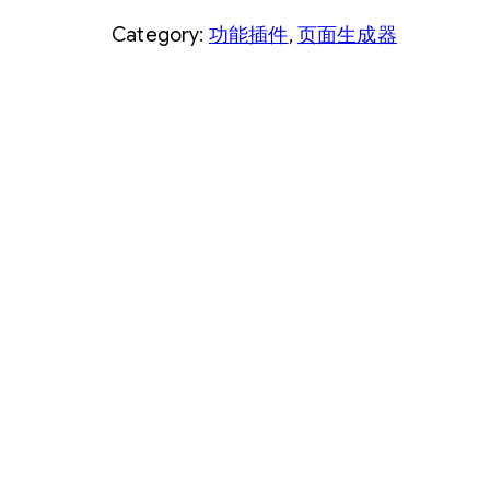
e
Category:
功能插件
, 
页面生成器
t
A
p
p
o
i
n
t
m
e
n
t
f
o