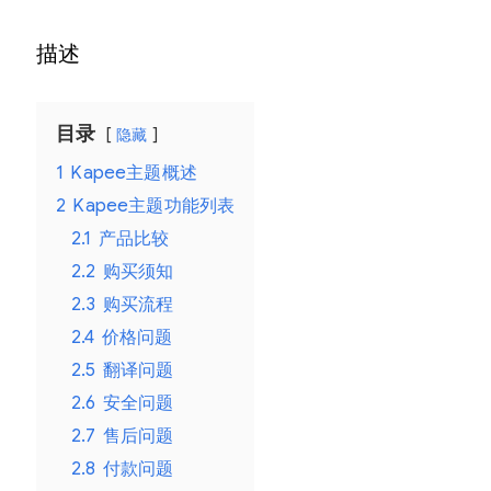
题
描述
–
现
代
目录
隐藏
多
1
Kapee主题概述
用
2
Kapee主题功能列表
途
2.1
产品比较
W
2.2
购买须知
o
2.3
购买流程
o
2.4
价格问题
C
2.5
翻译问题
o
2.6
安全问题
m
2.7
售后问题
m
2.8
付款问题