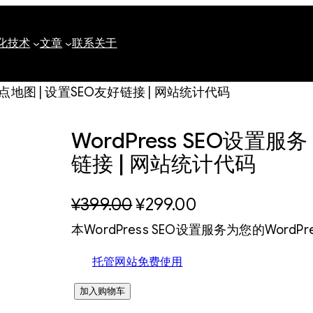
化
技术
文章
联系
关于
设置站点地图 | 设置SEO友好链接 | 网站统计代码
WordPress SEO设置服
链接 | 网站统计代码
原
当
¥
399.00
¥
299.00
本WordPress SEO设置服务为您的Word
价
前
为
价
托管网站免费使用
：
格
W
加入购物车