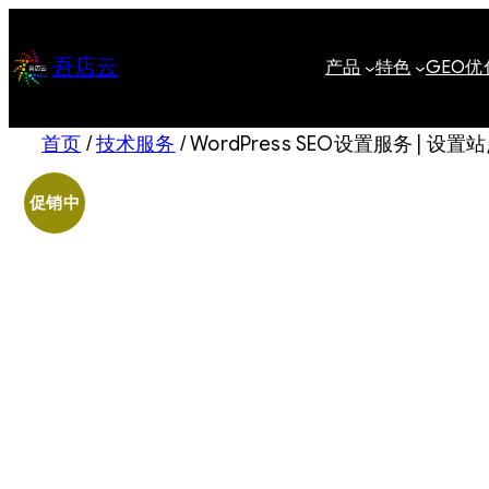
跳
至
吾店云
产品
特色
GEO优
内
容
首页
/
技术服务
/ WordPress SEO设置服务 | 
促销中