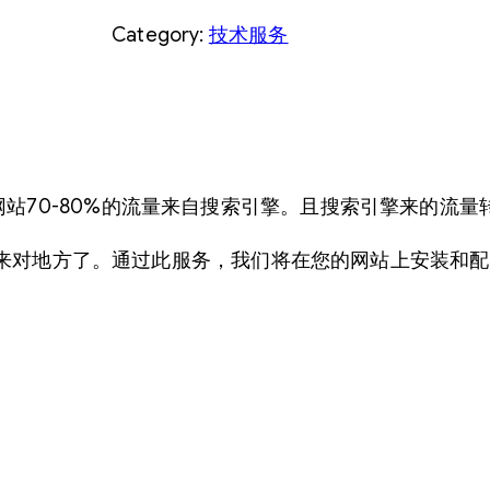
o
¥
为
Category:
技术服务
r
3
：
d
9
¥
P
r
9
2
e
.
9
s
网站70-80%的流量来自搜索引擎。且搜索引擎来的流
0
9
s
那么您来对地方了。通过此服务，我们将在您的网站上安装和
S
0
.
E
。
0
O
设
0
置
。
服
务