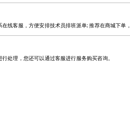
好
链
接
在线客服，方便安排技术员排班派单; 推荐在商城下单，
|
网
站
统
进行处理，您还可以通过客服进行服务购买咨询。
计
代
码
数
量