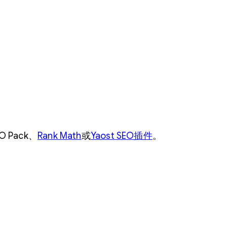
|
设
置
站
点
地
图
|
设
 Pack、
Rank Math
或
Yaost SEO插件
。
置
S
E
O
友